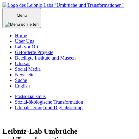
Zum
Inhalt
Menü
springen
Home
Über Uns
Lab vor Ort
Geförderte Projekte
Beteiligte Institute und Museen
Glossar
Social Media
Newsletter
Suche
English
Postsozialismus
Sozial-ökologische Transformation
Globalisierung und Digitalisierung
Menü
schließen
Leibniz-Lab
Umbrüche