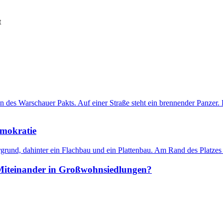
t
emokratie
 Miteinander in Großwohnsiedlungen?