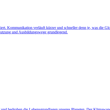
ert. Kommunikation verläuft kürzer und schneller denn je, was die Glob
ennutzung und Ausbildungswege grundlegend.
uf und bedrohen die Lebensgrundlagen unseres Planeten. Der Klimawand