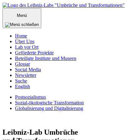
Zum
Inhalt
Menü
springen
Home
Über Uns
Lab vor Ort
Geförderte Projekte
Beteiligte Institute und Museen
Glossar
Social Media
Newsletter
Suche
English
Postsozialismus
Sozial-ökologische Transformation
Globalisierung und Digitalisierung
Menü
schließen
Leibniz-Lab
Umbrüche