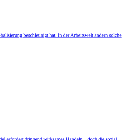
alisierung beschleunigt hat. In der Arbeitswelt ändern solche
el erfordert dringend wirksames Handeln – doch die sozial-