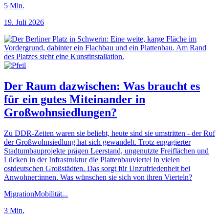
5
Min.
19. Juli 2026
Der Raum dazwischen: Was braucht es
für ein gutes Miteinander in
Großwohnsiedlungen?
Zu DDR-Zeiten waren sie beliebt, heute sind sie umstritten - der Ruf
der Großwohnsiedlung hat sich gewandelt. Trotz engagierter
Stadtumbauprojekte prägen Leerstand, ungenutzte Freiflächen und
Lücken in der Infrastruktur die Plattenbauviertel in vielen
ostdeutschen Großstädten. Das sorgt für Unzufriedenheit bei
Anwohner:innen. Was wünschen sie sich von ihren Vierteln?
Migration
Mobilität
...
3
Min.