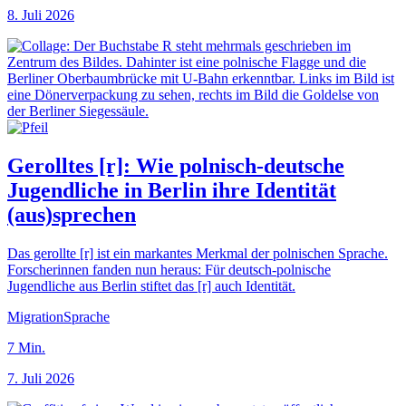
8. Juli 2026
Gerolltes [r]: Wie polnisch-deutsche
Jugendliche in Berlin ihre Identität
(aus)sprechen
Das gerollte [r] ist ein markantes Merkmal der polnischen Sprache.
Forscherinnen fanden nun heraus: Für deutsch-polnische
Jugendliche aus Berlin stiftet das [r] auch Identität.
Migration
Sprache
7
Min.
7. Juli 2026