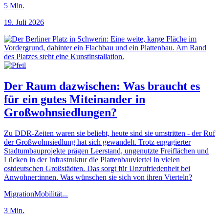
5
Min.
19. Juli 2026
Der Raum dazwischen: Was braucht es
für ein gutes Miteinander in
Großwohnsiedlungen?
Zu DDR-Zeiten waren sie beliebt, heute sind sie umstritten - der Ruf
der Großwohnsiedlung hat sich gewandelt. Trotz engagierter
Stadtumbauprojekte prägen Leerstand, ungenutzte Freiflächen und
Lücken in der Infrastruktur die Plattenbauviertel in vielen
ostdeutschen Großstädten. Das sorgt für Unzufriedenheit bei
Anwohner:innen. Was wünschen sie sich von ihren Vierteln?
Migration
Mobilität
...
3
Min.