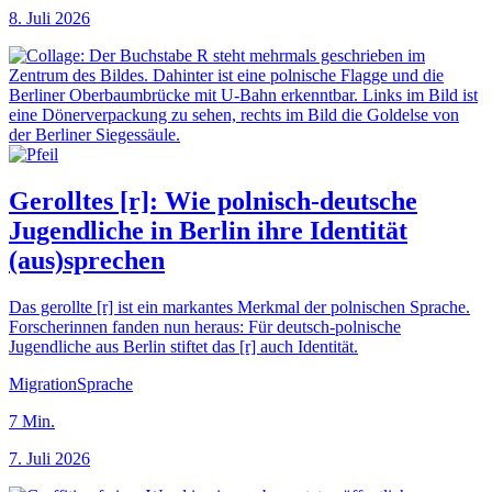
8. Juli 2026
Gerolltes [r]: Wie polnisch-deutsche
Jugendliche in Berlin ihre Identität
(aus)sprechen
Das gerollte [r] ist ein markantes Merkmal der polnischen Sprache.
Forscherinnen fanden nun heraus: Für deutsch-polnische
Jugendliche aus Berlin stiftet das [r] auch Identität.
Migration
Sprache
7
Min.
7. Juli 2026