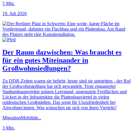
5
Min.
19. Juli 2026
Der Raum dazwischen: Was braucht es
für ein gutes Miteinander in
Großwohnsiedlungen?
Zu DDR-Zeiten waren sie beliebt, heute sind sie umstritten - der Ruf
der Großwohnsiedlung hat sich gewandelt. Trotz engagierter
Stadtumbauprojekte prägen Leerstand, ungenutzte Freiflächen und
Lücken in der Infrastruktur die Plattenbauviertel in vielen
ostdeutschen Großstädten. Das sorgt für Unzufriedenheit bei
Anwohner:innen. Was wünschen sie sich von ihren Vierteln?
Migration
Mobilität
...
3
Min.