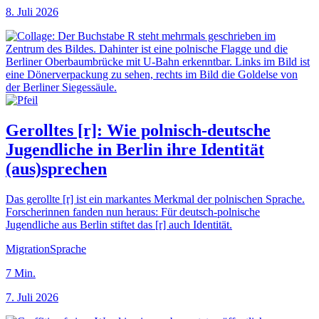
8. Juli 2026
Gerolltes [r]: Wie polnisch-deutsche
Jugendliche in Berlin ihre Identität
(aus)sprechen
Das gerollte [r] ist ein markantes Merkmal der polnischen Sprache.
Forscherinnen fanden nun heraus: Für deutsch-polnische
Jugendliche aus Berlin stiftet das [r] auch Identität.
Migration
Sprache
7
Min.
7. Juli 2026