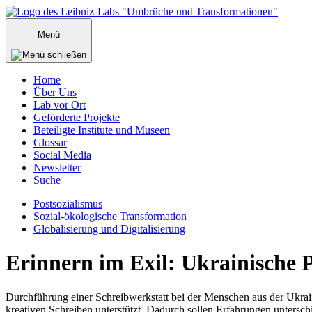
Zum
Inhalt
Menü
springen
Home
Über Uns
Lab vor Ort
Geförderte Projekte
Beteiligte Institute und Museen
Glossar
Social Media
Newsletter
Suche
Postsozialismus
Sozial-ökologische Transformation
Globalisierung und Digitalisierung
Menü
Erinnern im Exil: Ukrainische P
schließen
Durchführung einer Schreibwerkstatt bei der Menschen aus der Ukrain
kreativen Schreiben unterstützt. Dadurch sollen Erfahrungen untersch