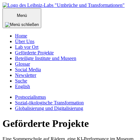
Zum
Inhalt
Menü
springen
Home
Über Uns
Lab vor Ort
Geförderte Projekte
Beteiligte Institute und Museen
Glossar
Social Media
Newsletter
Suche
English
Postsozialismus
Sozial-ökologische Transformation
Globalisierung und Digitalisierung
Menü
Geförderte Projekte
schließen
Eine Sommerschule auf Rädern, eine KI-Performance im Museum