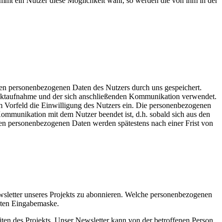
mmt ein Nutzer diese Möglichkeit wahr, so werden die von ihm in der
lten personenbezogenen Daten des Nutzers durch uns gespeichert.
ntaktaufnahme und der sich anschließenden Kommunikation verwendet.
m Vorfeld die Einwilligung des Nutzers ein. Die personenbezogenen
ommunikation mit dem Nutzer beendet ist, d.h. sobald sich aus den
nen personenbezogenen Daten werden spätestens nach einer Frist von
sletter unseres Projekts zu abonnieren. Welche personenbezogenen
deten Eingabemaske.
ten des Projekts. Unser Newsletter kann von der betroffenen Person