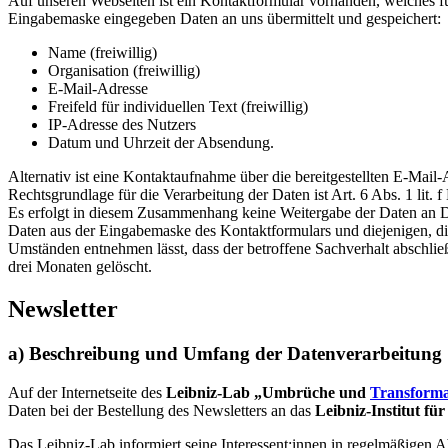
Auf unseren Webseiten ist ein Kontaktformular vorhanden, welches f
Eingabemaske eingegeben Daten an uns übermittelt und gespeichert:
Name (freiwillig)
Organisation (freiwillig)
E-Mail-Adresse
Freifeld für individuellen Text (freiwillig)
IP-Adresse des Nutzers
Datum und Uhrzeit der Absendung.
Alternativ ist eine Kontaktaufnahme über die bereitgestellten E-Mai
Rechtsgrundlage für die Verarbeitung der Daten ist Art. 6 Abs. 1 l
Es erfolgt in diesem Zusammenhang keine Weitergabe der Daten an Dr
Daten aus der Eingabemaske des Kontaktformulars und diejenigen, di
Umständen entnehmen lässt, dass der betroffene Sachverhalt abschli
drei Monaten gelöscht.
Newsletter
a) Beschreibung und Umfang der Datenverarbeitung
Auf der Internetseite des
Leibniz-Lab „Umbrüche und
Transforma
Daten bei der Bestellung des Newsletters an das
Leibniz-Institut f
Das Leibniz-Lab informiert seine Interessent:innen in regelmäßigen