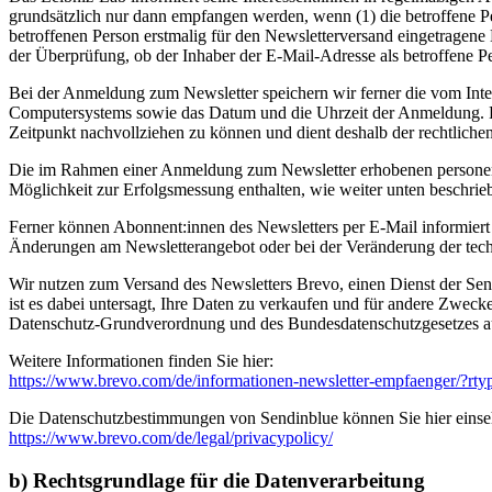
grundsätzlich nur dann empfangen werden, wenn (1) die betroffene Per
betroffenen Person erstmalig für den Newsletterversand eingetragene
der Überprüfung, ob der Inhaber der E-Mail-Adresse als betroffene Pe
Bei der Anmeldung zum Newsletter speichern wir ferner die vom Int
Computersystems sowie das Datum und die Uhrzeit der Anmeldung. Die
Zeitpunkt nachvollziehen zu können und dient deshalb der rechtlich
Die im Rahmen einer Anmeldung zum Newsletter erhobenen personenb
Möglichkeit zur Erfolgsmessung enthalten, wie weiter unten beschrie
Ferner können Abonnent:innen des Newsletters per E-Mail informiert we
Änderungen am Newsletterangebot oder bei der Veränderung der tech
Wir nutzen zum Versand des Newsletters Brevo, einen Dienst der Se
ist es dabei untersagt, Ihre Daten zu verkaufen und für andere Zwecke
Datenschutz-Grundverordnung und des Bundesdatenschutzgesetzes a
Weitere Informationen finden Sie hier:
https://www.brevo.com/de/informationen-newsletter-empfaenger/?rt
Die Datenschutzbestimmungen von Sendinblue können Sie hier einse
https://www.brevo.com/de/legal/privacypolicy/
b) Rechtsgrundlage für die Datenverarbeitung