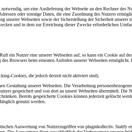
 notwendig, um eine Auslieferung der Webseite an den Rechner des Nut
Adressen oder sonstige Daten, die eine Zuordnung des Nutzers ermöglic
ng unserer Webseiten sowie der Sicherstellung der Sicherheit unserer i
Zwecken und in dem zur Erreichung dieser Zwecke erforderlichen Umf
uft ein Nutzer eine unserer Webseiten auf, so kann ein Cookie auf de
rung des Browsers beim erneuten Aufrufen unserer Webseiten ermöglicht.
ing-Cookies, die jedoch derzeit nicht aktiviert sind).
hen Gestaltung unserer Webseiten. Die Verarbeitung personenbezogen
tzers gespeichert und von dort an unsere Webseiten übermittelt. Die 
chränken. Bereits gespeicherte Cookies können jederzeit gelöscht wer
fänglich genutzt werden.
stischen Auswertung von Nutzerzugriffen von pluginkollectiv. Statify er
n. Die Auswertung dient ausschließlich der Verbesserung unserer Webs