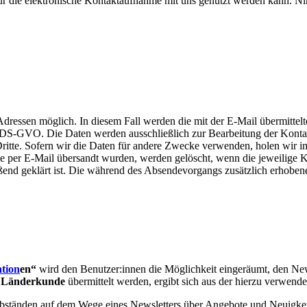
ür die elektronische Kontaktaufnahme mit uns genutzt werden kann. Ni
l-Adressen möglich. In diesem Fall werden die mit der E-Mail übermitte
it. f DS-GVO. Die Daten werden ausschließlich zur Bearbeitung der Ko
itte. Sofern wir die Daten für andere Zwecke verwenden, holen wir i
e per E-Mail übersandt wurden, werden gelöscht, wenn die jeweilige K
eßend geklärt ist. Die während des Absendevorgangs zusätzlich erhobe
tion
en“
wird den Benutzer:innen die Möglichkeit eingeräumt, den New
ür Länderkunde
übermittelt werden, ergibt sich aus der hierzu verwen
 Abständen auf dem Wege eines Newsletters über Angebote und Neuigkei