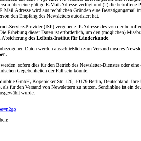
son über eine gültige E-Mail-Adresse verfügt und (2) die betroffene Pe
 E-Mail-Adresse wird aus rechtlichen Gründen eine Bestätigungsmail i
rson den Empfang des Newsletters autorisiert hat.
ernet-Service-Provider (ISP) vergebene IP-Adresse des von der betro
 Erhebung dieser Daten ist erforderlich, um den (möglichen) Missbra
en Absicherung
des Leibniz-Institut für Länderkunde
.
ezogenen Daten werden ausschließlich zum Versand unseres Newslette
ben.
rden, sofern dies für den Betrieb des Newsletter-Dienstes oder eine di
nischen Gegebenheiten der Fall sein könnte.
ndinblue GmbH, Köpenicker Str. 126, 10179 Berlin, Deutschland. Ihre
, als für den Versand von Newslettern zu nutzen. Sendinblue ist ein deu
usgewählt wurde.
ype=n2go
hen: