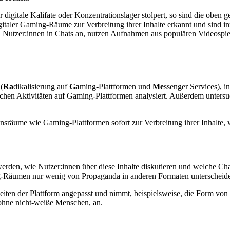
gitale Kalifate oder Konzentrationslager stolpert, so sind die oben ge
italer Gaming-Räume zur Verbreitung ihrer Inhalte erkannt und sind i
n Nutzer:innen in Chats an, nutzen Aufnahmen aus populären Videospie
(
Ra
dikalisierung auf
Ga
ming-Plattformen und
Me
ssenger Services), 
ischen Aktivitäten auf Gaming-Plattformen analysiert. Außerdem untersu
nsräume wie Gaming-Plattformen sofort zur Verbreitung ihrer Inhalte
rden, wie Nutzer:innen über diese Inhalte diskutieren und welche Chance
ng-Räumen nur wenig von Propaganda in anderen Formaten unterscheid
nheiten der Plattform angepasst und nimmt, beispielsweise, die Form vo
 ohne nicht-weiße Menschen, an.