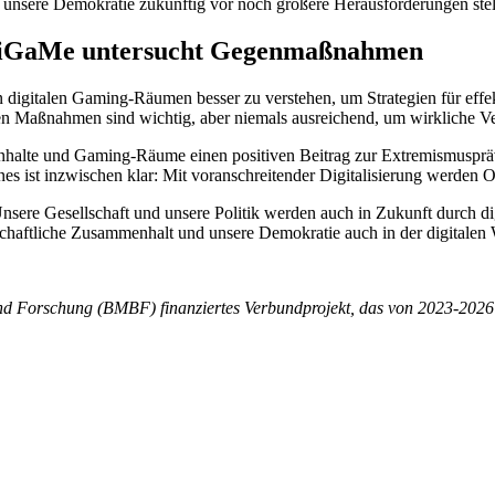
d unsere Demokratie zukünftig vor noch größere Herausforderungen stel
RadiGaMe untersucht Gegenmaßnahmen
n digitalen Gaming-Räumen besser zu verstehen, um Strategien für ef
n Maßnahmen sind wichtig, aber niemals ausreichend, um wirkliche V
nhalte und Gaming-Räume einen positiven Beitrag zur Extremismuspräv
es ist inzwischen klar: Mit voranschreitender Digitalisierung werden 
ere Gesellschaft und unsere Politik werden auch in Zukunft durch digi
lschaftliche Zusammenhalt und unsere Demokratie auch in der digitalen 
nd Forschung (BMBF) finanziertes Verbundprojekt, das von 2023-2026 