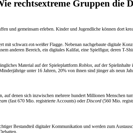
Wie rechtsextreme Gruppen die D
ffen und gemeinsam erleben. Kinder und Jugendliche können dort krea
dert mit schwarz-rot-weißer Flagge. Nebenan nachgebaute digitale Konz
nem anderen Bereich, ein digitales Kalifat, eine Spielfigur, deren T-S
ängliches Material auf der Spieleplattform
Roblox
, auf der Spielinhalte
Minderjährige unter 16 Jahren, 20% von ihnen sind jünger als neun Jah
en, auf denen sich inzwischen mehrere hundert Millionen Menschen t
team
(fast 670 Mio. registrierte Accounts) oder
Discord
(560 Mio. regist
wichtiger Bestandteil digitaler Kommunikation und werden zum Austaus
 Debatten.