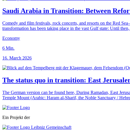
Saudi Arabia in Transition: Between Refo
Comedy and film festivals, rock concerts, and resorts on the Red Sea—
transformation has been taking place in the vast Gulf state: Until then,
Economy
6
Min.
16. March 2026
The status quo in transition: East Jerusa
The German version can be found here, During Ramadan, East Jerusalem 
Temple Mount (Arabic: Haram al-Sharif, the Noble Sanctuary / Hebre
Ein Projekt der