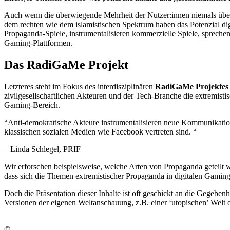
Auch wenn die überwiegende Mehrheit der Nutzer:innen niemals über di
dem rechten wie dem islamistischen Spektrum haben das Potenzial dig
Propaganda-Spiele, instrumentalisieren kommerzielle Spiele, spreche
Gaming-Plattformen.
Das RadiGaMe Projekt
Letzteres steht im Fokus des interdisziplinären
RadiGaMe Projektes
zivilgesellschaftlichen Akteuren und der Tech-Branche die extremist
Gaming-Bereich.
“
Anti-demokratische Akteure instrumentalisieren neue Kommunikatio
klassischen sozialen Medien wie Facebook vertreten sind. “
– Linda Schlegel, PRIF
Wir erforschen beispielsweise, welche Arten von Propaganda geteilt we
dass sich die Themen extremistischer Propaganda in digitalen Gami
Doch die Präsentation dieser Inhalte ist oft geschickt an die Gegebe
Versionen der eigenen Weltanschauung, z.B. einer ‘utopischen’ Welt
©