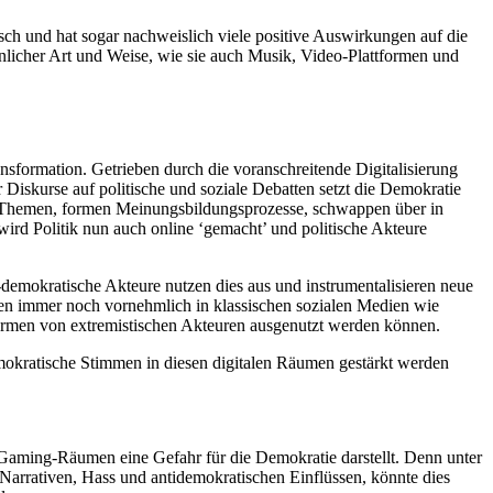
ch und hat sogar nachweislich viele positive Auswirkungen auf die
nlicher Art und Weise, wie sie auch Musik, Video-Plattformen und
sformation. Getrieben durch die voranschreitende Digitalisierung
r Diskurse auf politische und soziale Debatten setzt die Demokratie
te Themen, formen Meinungsbildungsprozesse, schwappen über in
wird Politik nun auch online ‘gemacht’ und politische Akteure
demokratische Akteure nutzen dies aus und instrumentalisieren neue
en immer noch vornehmlich in klassischen sozialen Medien wie
rmen von extremistischen Akteuren ausgenutzt werden können.
emokratische Stimmen in diesen digitalen Räumen gestärkt werden
in Gaming-Räumen eine Gefahr für die Demokratie darstellt. Denn unter
Narrativen, Hass und antidemokratischen Einflüssen, könnte dies