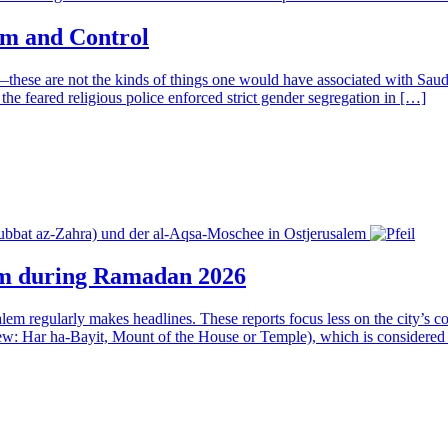
rm and Control
these are not the kinds of things one would have associated with Saudi 
 the feared religious police enforced strict gender segregation in […]
lem during Ramadan 2026
regularly makes headlines. These reports focus less on the city’s colo
w: Har ha-Bayit, Mount of the House or Temple), which is considered 