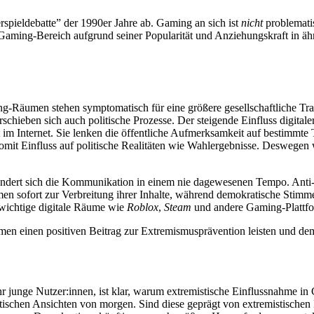
rspieldebatte” der 1990er Jahre ab. Gaming an sich ist
nicht
problematis
 Gaming-Bereich aufgrund seiner Popularität und Anziehungskraft in äh
g-Räumen stehen symptomatisch für eine größere gesellschaftliche Tran
schieben sich auch politische Prozesse. Der steigende Einfluss digitale
 im Internet. Sie lenken die öffentliche Aufmerksamkeit auf bestimm
omit Einfluss auf politische Realitäten wie Wahlergebnisse. Deswegen 
erändert sich die Kommunikation in einem nie dagewesenen Tempo. Anti-
 sofort zur Verbreitung ihrer Inhalte, während demokratische Stimm
 wichtige digitale Räume wie
Roblox
,
Steam
und andere Gaming-Plattfo
rmen einen positiven Beitrag zur Extremismusprävention leisten und d
sehr junge Nutzer:innen, ist klar, warum extremistische Einflussnahme 
tischen Ansichten von morgen. Sind diese geprägt von extremistischen 