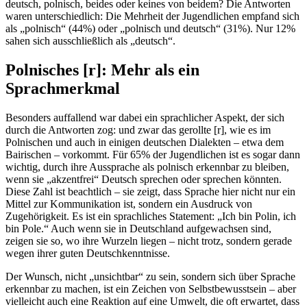
deutsch, polnisch, beides oder keines von beidem? Die Antworten
waren unterschiedlich: Die Mehrheit der Jugendlichen empfand sich
als „polnisch“ (44%) oder „polnisch und deutsch“ (31%). Nur 12%
sahen sich ausschließlich als „deutsch“.
Polnisches [r]: Mehr als ein
Sprachmerkmal
Besonders auffallend war dabei ein sprachlicher Aspekt, der sich
durch die Antworten zog: und zwar das gerollte [r], wie es im
Polnischen und auch in einigen deutschen Dialekten – etwa dem
Bairischen – vorkommt. Für 65% der Jugendlichen ist es sogar dann
wichtig, durch ihre Aussprache als polnisch erkennbar zu bleiben,
wenn sie „akzentfrei“ Deutsch sprechen oder sprechen könnten.
Diese Zahl ist beachtlich – sie zeigt, dass Sprache hier nicht nur ein
Mittel zur Kommunikation ist, sondern ein Ausdruck von
Zugehörigkeit. Es ist ein sprachliches Statement: „Ich bin Polin, ich
bin Pole.“ Auch wenn sie in Deutschland aufgewachsen sind,
zeigen sie so, wo ihre Wurzeln liegen – nicht trotz, sondern gerade
wegen ihrer guten Deutschkenntnisse.
Der Wunsch, nicht „unsichtbar“ zu sein, sondern sich über Sprache
erkennbar zu machen, ist ein Zeichen von Selbstbewusstsein – aber
vielleicht auch eine Reaktion auf eine Umwelt, die oft erwartet, dass