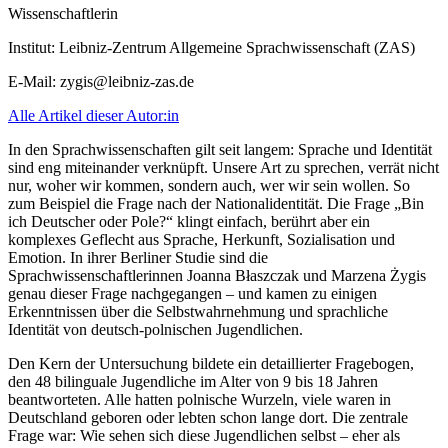
Wissenschaftlerin
Institut:
Leibniz-Zentrum Allgemeine Sprachwissenschaft (ZAS)
E-Mail:
zygis@leibniz-zas.de
Alle Artikel dieser Autor:in
In den Sprachwissenschaften gilt seit langem: Sprache und Identität
sind eng miteinander verknüpft. Unsere Art zu sprechen, verrät nicht
nur, woher wir kommen, sondern auch, wer wir sein wollen. So
zum Beispiel die Frage nach der Nationalidentität. Die Frage „Bin
ich Deutscher oder Pole?“ klingt einfach, berührt aber ein
komplexes Geflecht aus Sprache, Herkunft, Sozialisation und
Emotion. In ihrer Berliner Studie sind die
Sprachwissenschaftlerinnen Joanna Błaszczak und Marzena Żygis
genau dieser Frage nachgegangen – und kamen zu einigen
Erkenntnissen über die Selbstwahrnehmung und sprachliche
Identität von deutsch-polnischen Jugendlichen.
Den Kern der Untersuchung bildete ein detaillierter Fragebogen,
den 48 bilinguale Jugendliche im Alter von 9 bis 18 Jahren
beantworteten. Alle hatten polnische Wurzeln, viele waren in
Deutschland geboren oder lebten schon lange dort. Die zentrale
Frage war: Wie sehen sich diese Jugendlichen selbst – eher als