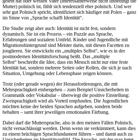
gelebt hat oder wessen Vater (interessanterweise nicht unbedingt die
Mutter) polnisch ist, fühlt sich tendenziell eher polnisch. Und wer
sehr gut Polnisch spricht, identifiziert sich häufiger mit Polen – ganz
im Sinne von „Sprache schafft Identität“.
Die Studie zeigt aber auch: Identität ist nicht fest, sondern
dynamisch. Sie ist ein Prozess – ein Puzzle aus Sprache,
Erfahrungen und sozialem Umfeld. Kinder und Jugendliche mit
Migrationshintergrund sind Meister darin, mit diesen Facetten zu
jonglieren. Sie entwickeln ein „multiples Selbst“, wie es in der
postmodernen Identitätsforschung heißt. Das „multiple
Selbst“ beschreibt die Idee, dass ein Mensch nicht nur eine feste
Identität hat, sondern mehrere Seiten oder Rollen, die sich je nach
Situation, Umgebung oder Lebensphase zeigen können.
Trotz (oder gerade wegen) der Herausforderungen, die mit
Mehrsprachigkeit einhergehen – zum Beispiel Unsicherheiten in
Grammatik oder Vokabular – überwiegt die positive Einstellung:
Zweisprachigkeit wird als Vorteil empfunden. Die Jugendlichen
möchten keine der beiden Sprachen aufgeben, sondern beide
behalten – samt ihrer jeweiligen emotionalen Färbung.
Dabei darf die Muttersprache, also in den meisten Fällen Polnisch,
nicht vernachlässigt werden. Denn wenn sie verkümmert, kann dies
zu einem brüchigen Sprachfundament führen – und damit auch zu
Unsicherheiten im Identitätsgefühl. Die Sprache, mit der man betet,