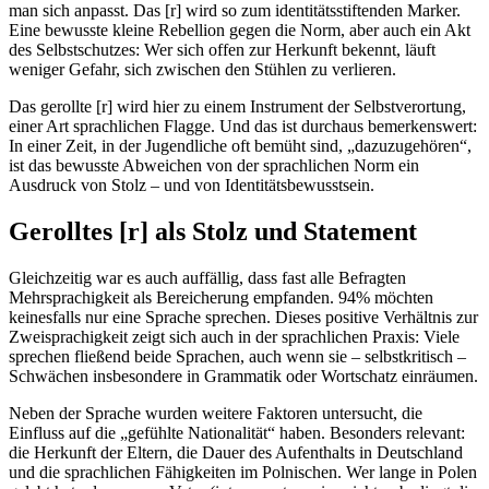
man sich anpasst. Das [r] wird so zum identitätsstiftenden Marker.
Eine bewusste kleine Rebellion gegen die Norm, aber auch ein Akt
des Selbstschutzes: Wer sich offen zur Herkunft bekennt, läuft
weniger Gefahr, sich zwischen den Stühlen zu verlieren.
Das gerollte [r] wird hier zu einem Instrument der Selbstverortung,
einer Art sprachlichen Flagge. Und das ist durchaus bemerkenswert:
In einer Zeit, in der Jugendliche oft bemüht sind, „dazuzugehören“,
ist das bewusste Abweichen von der sprachlichen Norm ein
Ausdruck von Stolz – und von Identitätsbewusstsein.
Gerolltes [r] als Stolz und Statement
Gleichzeitig war es auch auffällig, dass fast alle Befragten
Mehrsprachigkeit als Bereicherung empfanden. 94% möchten
keinesfalls nur eine Sprache sprechen. Dieses positive Verhältnis zur
Zweisprachigkeit zeigt sich auch in der sprachlichen Praxis: Viele
sprechen fließend beide Sprachen, auch wenn sie – selbstkritisch –
Schwächen insbesondere in Grammatik oder Wortschatz einräumen.
Neben der Sprache wurden weitere Faktoren untersucht, die
Einfluss auf die „gefühlte Nationalität“ haben. Besonders relevant:
die Herkunft der Eltern, die Dauer des Aufenthalts in Deutschland
und die sprachlichen Fähigkeiten im Polnischen. Wer lange in Polen