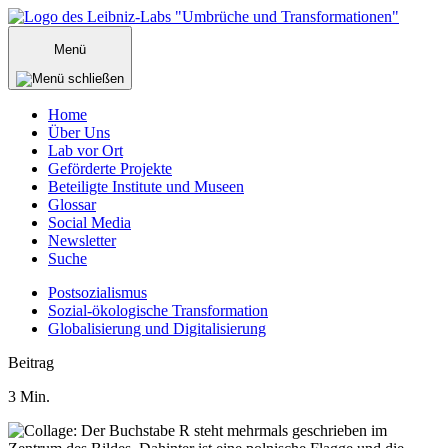
Zum
Inhalt
Menü
springen
Home
Über Uns
Lab vor Ort
Geförderte Projekte
Beteiligte Institute und Museen
Glossar
Social Media
Newsletter
Suche
Postsozialismus
Sozial-ökologische Transformation
Globalisierung und Digitalisierung
Menü
Beitrag
schließen
3
Min.