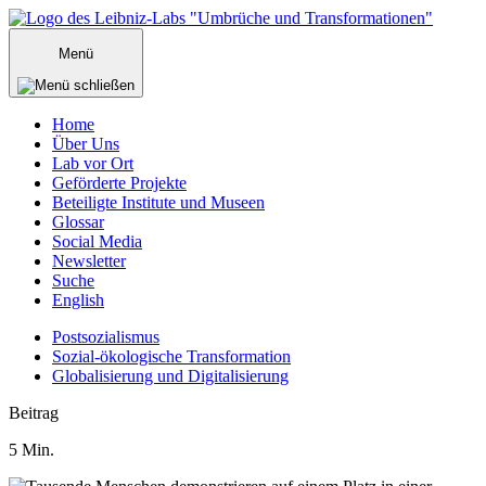
Zum
Inhalt
Menü
springen
Home
Über Uns
Lab vor Ort
Geförderte Projekte
Beteiligte Institute und Museen
Glossar
Social Media
Newsletter
Suche
English
Postsozialismus
Sozial-ökologische Transformation
Globalisierung und Digitalisierung
Menü
Beitrag
schließen
5
Min.