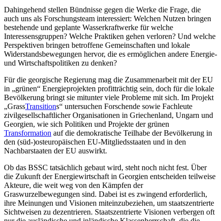
Dahingehend stellen Bündnisse gegen die Werke die Frage, die
auch uns als Forschungsteam interessiert: Welchen Nutzen bringen
bestehende und geplante Wasserkraftwerke für welche
Interessensgruppen? Welche Praktiken gehen verloren? Und welche
Perspektiven bringen betroffene Gemeinschaften und lokale
Widerstandsbewegungen hervor, die es ermöglichen andere Energie-
und Wirtschaftspolitiken zu denken?
Für die georgische Regierung mag die Zusammenarbeit mit der EU
in „grünen“ Energieprojekten profitträchtig sein, doch für die lokale
Bevölkerung bringt sie mitunter viele Probleme mit sich. Im Projekt
„Grass
Transition
s“ untersuchen Forschende sowie Fachleute
zivilgesellschaftlicher Organisationen in Griechenland, Ungarn und
Georgien, wie sich Politiken und Projekte der grünen
Transformation
auf die demokratische Teilhabe der Bevölkerung in
den (süd-)osteuropäischen EU-Mitgliedsstaaten und in den
Nachbarstaaten der EU auswirkt.
Ob das BSSC tatsächlich gebaut wird, steht noch nicht fest. Über
die Zukunft der Energiewirtschaft in Georgien entscheiden teilweise
Akteure, die weit weg von den Kämpfen der
Graswurzelbewegungen sind. Dabei ist es zwingend erforderlich,
ihre Meinungen und Visionen miteinzubeziehen, um staatszentrierte
Sichtweisen zu dezentrieren. Staatszentrierte Visionen verbergen oft
nur die ausländische und inländische Klassenherrschaft, die die