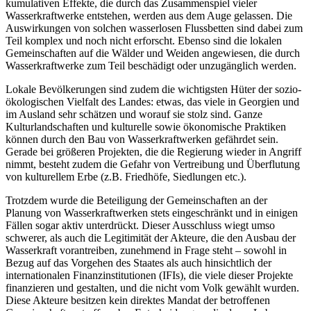
kumulativen Effekte, die durch das Zusammenspiel vieler
Wasserkraftwerke entstehen, werden aus dem Auge gelassen. Die
Auswirkungen von solchen wasserlosen Flussbetten sind dabei zum
Teil komplex und noch nicht erforscht. Ebenso sind die lokalen
Gemeinschaften auf die Wälder und Weiden angewiesen, die durch
Wasserkraftwerke zum Teil beschädigt oder unzugänglich werden.
Lokale Bevölkerungen sind zudem die wichtigsten Hüter der sozio-
ökologischen Vielfalt des Landes: etwas, das viele in Georgien und
im Ausland sehr schätzen und worauf sie stolz sind. Ganze
Kulturlandschaften und kulturelle sowie ökonomische Praktiken
können durch den Bau von Wasserkraftwerken gefährdet sein.
Gerade bei größeren Projekten, die die Regierung wieder in Angriff
nimmt, besteht zudem die Gefahr von Vertreibung und Überflutung
von kulturellem Erbe (z.B. Friedhöfe, Siedlungen etc.).
Trotzdem wurde die Beteiligung der Gemeinschaften an der
Planung von Wasserkraftwerken stets eingeschränkt und in einigen
Fällen sogar aktiv unterdrückt. Dieser Ausschluss wiegt umso
schwerer, als auch die Legitimität der Akteure, die den Ausbau der
Wasserkraft vorantreiben, zunehmend in Frage steht – sowohl in
Bezug auf das Vorgehen des Staates als auch hinsichtlich der
internationalen Finanzinstitutionen (IFIs), die viele dieser Projekte
finanzieren und gestalten, und die nicht vom Volk gewählt wurden.
Diese Akteure besitzen kein direktes Mandat der betroffenen