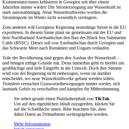
Kommentator:innen kritisieren in Georgien seit über einem
Jahrzehnt immer wieder: Die Stromerzeugung aus Wasserkraft ist
stark saisonabhängig. Neue Wasserkraftwerke werden die
Stromimporte im Winter nicht wesentlich verringern.
Zum anderen will Georgiens Regierung neuerdings Strom in die EU
exportieren. In diesem Sinne plant sie gemeinsam mit der EU und
dem Nachbarland Aserbaidschan den Bau des Black Sea Submarine
Cable (BSSC). Dieses soll von Aserbaidschan durch Georgien und
das Schwarze Meer nach Rumänien und Ungarn verlaufen.
Teile der Bevölkerung sind gegen den Ausbau der Wasserkraft –
und bringen triftige Gründe mit. Denn immerhin geht es hierbei um
großflächige und tiefe Eingriffe in die Umwelt. Doch ihre Stimme
wird von der Regierung nicht einbezogen, wenn sie darüber
entscheidet, wo neue Wasserkraftwerke gebaut werden sollen.
Trotzdem versuchen Graswurzelbewegungen immer wieder, sich
lautstark Gehör zu verschaffen und kämpfen für Mitbestimmung.
Sie sehen gerade einen Platzhalterinhalt von
TikTok
.
Um auf den eigentlichen Inhalt zuzugreifen, klicken Sie
auf die Schaltfläche unten. Bitte beachten Sie, dass
dabei Daten an Drittanbieter weitergegeben werden.
Mehr Informationen