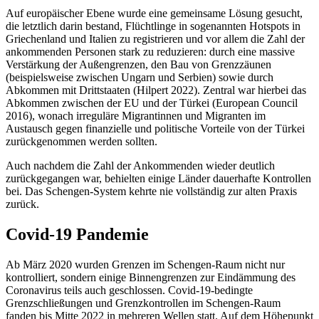
Auf europäischer Ebene wurde eine gemeinsame Lösung gesucht,
die letztlich darin bestand, Flüchtlinge in sogenannten Hotspots in
Griechenland und Italien zu registrieren und vor allem die Zahl der
ankommenden Personen stark zu reduzieren: durch eine massive
Verstärkung der Außengrenzen, den Bau von Grenzzäunen
(beispielsweise zwischen Ungarn und Serbien) sowie durch
Abkommen mit Drittstaaten (Hilpert 2022). Zentral war hierbei das
Abkommen zwischen der EU und der Türkei (European Council
2016), wonach irreguläre Migrantinnen und Migranten im
Austausch gegen finanzielle und politische Vorteile von der Türkei
zurückgenommen werden sollten.
Auch nachdem die Zahl der Ankommenden wieder deutlich
zurückgegangen war, behielten einige Länder dauerhafte Kontrollen
bei. Das Schengen-System kehrte nie vollständig zur alten Praxis
zurück.
Covid-19 Pandemie
Ab März 2020 wurden Grenzen im Schengen-Raum nicht nur
kontrolliert, sondern einige Binnengrenzen zur Eindämmung des
Coronavirus teils auch geschlossen. Covid-19-bedingte
Grenzschließungen und Grenzkontrollen im Schengen-Raum
fanden bis Mitte 2022 in mehreren Wellen statt. Auf dem Höhepunkt