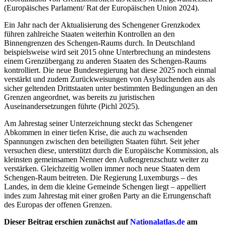
(Europäisches Parlament/ Rat der Europäischen Union 2024).
Ein Jahr nach der Aktualisierung des Schengener Grenzkodex
führen zahlreiche Staaten weiterhin Kontrollen an den
Binnengrenzen des Schengen-Raums durch. In Deutschland
beispielsweise wird seit 2015 ohne Unterbrechung an mindestens
einem Grenzübergang zu anderen Staaten des Schengen-Raums
kontrolliert. Die neue Bundesregierung hat diese 2025 noch einmal
verstärkt und zudem Zurückweisungen von Asylsuchenden aus als
sicher geltenden Drittstaaten unter bestimmten Bedingungen an den
Grenzen angeordnet, was bereits zu juristischen
Auseinandersetzungen führte (Pichl 2025).
Am Jahrestag seiner Unterzeichnung steckt das Schengener
Abkommen in einer tiefen Krise, die auch zu wachsenden
Spannungen zwischen den beteiligten Staaten führt. Seit jeher
versuchen diese, unterstützt durch die Europäische Kommission, als
kleinsten gemeinsamen Nenner den Außengrenzschutz weiter zu
verstärken. Gleichzeitig wollen immer noch neue Staaten dem
Schengen-Raum beitreten. Die Regierung Luxemburgs – des
Landes, in dem die kleine Gemeinde Schengen liegt – appelliert
indes zum Jahrestag mit einer großen Party an die Errungenschaft
des Europas der offenen Grenzen.
Dieser Beitrag erschien zunächst auf
Nationalatlas.de
am