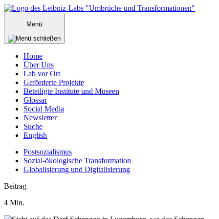
Zum
Inhalt
Menü
springen
Home
Über Uns
Lab vor Ort
Geförderte Projekte
Beteiligte Institute und Museen
Glossar
Social Media
Newsletter
Suche
English
Postsozialismus
Sozial-ökologische Transformation
Globalisierung und Digitalisierung
Menü
Beitrag
schließen
4
Min.